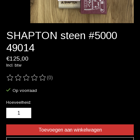
SHAPTON steen #5000
49014
€125,00
Incl. btw
(0)
De beoordeling van dit product is
0
van de 5
Op voorraad
Hoeveelheid:
Toevoegen aan winkelwagen