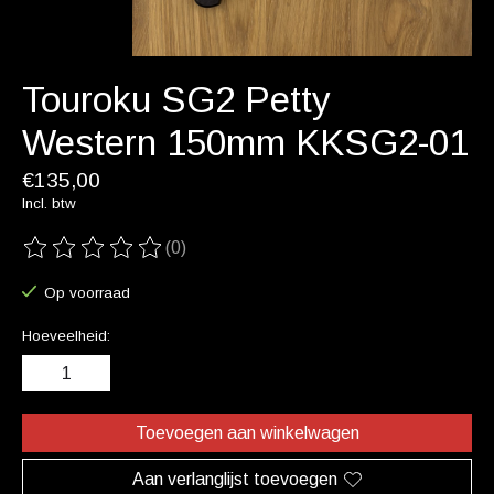
Touroku SG2 Petty
Western 150mm KKSG2-01
€135,00
Incl. btw
(0)
De beoordeling van dit product is
0
van de 5
Op voorraad
Hoeveelheid:
Toevoegen aan winkelwagen
Aan verlanglijst toevoegen