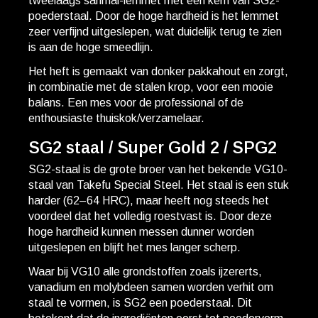
tweelaags sanmai-lemmet met een kern van SG2-
poederstaal. Door de hoge hardheid is het lemmet
zeer verfijnd uitgeslepen, wat duidelijk terug te zien
is aan de hoge smeedlijn.
Het heft is gemaakt van donker pakkahout en zorgt,
in combinatie met de stalen krop, voor een mooie
balans. Een mes voor de professional of de
enthousiaste thuiskok/verzamelaar.
SG2 staal / Super Gold 2 / SPG2
SG2-staal is de grote broer van het bekende VG10-
staal van Takefu Special Steel. Het staal is een stuk
harder (62–64 HRC), maar heeft nog steeds het
voordeel dat het volledig roestvast is. Door deze
hoge hardheid kunnen messen dunner worden
uitgeslepen en blijft het mes langer scherp.
Waar bij VG10 alle grondstoffen zoals ijzererts,
vanadium en molybdeen samen worden verhit om
staal te vormen, is SG2 een poederstaal. Dit