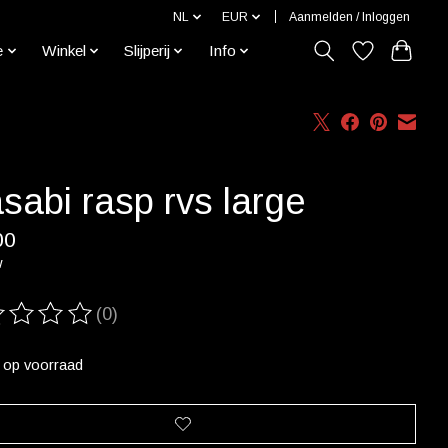
NL
EUR
Aanmelden / Inloggen
e
Winkel
Slijperij
Info
sabi rasp rvs large
00
w
(0)
ordeling van dit product is
0
van de 5
t op voorraad