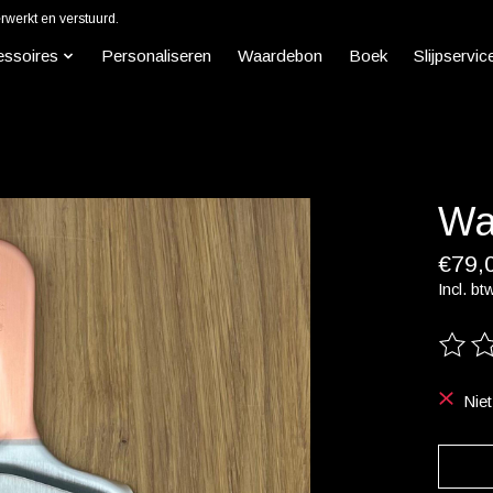
werkt en verstuurd.
essoires
Personaliseren
Waardebon
Boek
Slijpservic
Wa
€79,
Incl. bt
De beo
Nie