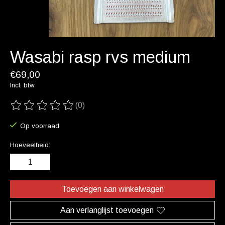
Wasabi rasp rvs medium
€69,00
Incl. btw
(0)
De beoordeling van dit product is
0
van de 5
Op voorraad
Hoeveelheid:
Toevoegen aan winkelwagen
Aan verlanglijst toevoegen