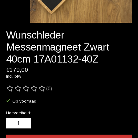
Wunschleder
Messenmagneet Zwart
40cm 17A01132-40Z
€179,00
Incl. btw
(0)
De beoordeling van dit product is
0
van de 5
Op voorraad
Hoeveelheid: