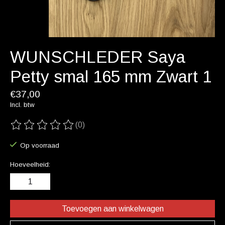
WUNSCHLEDER Saya
Petty smal 165 mm Zwart 1
€37,00
Incl. btw
(0)
De beoordeling van dit product is
0
van de 5
Op voorraad
Hoeveelheid:
Toevoegen aan winkelwagen