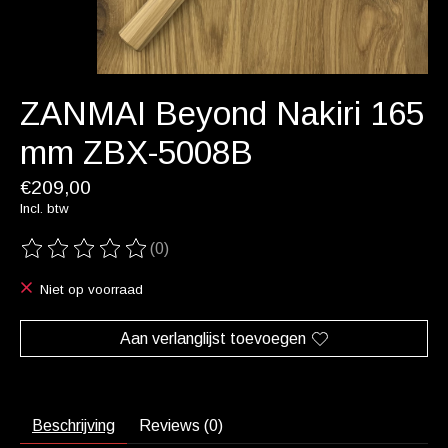
ZANMAI Beyond Nakiri 165
mm ZBX-5008B
€209,00
Incl. btw
(0)
De beoordeling van dit product is
0
van de 5
Niet op voorraad
Aan verlanglijst toevoegen
Beschrijving
Reviews (0)