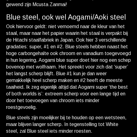
gewend zijn Mcusta Zanmai!
Blue steel, ook wel Aogami/Aoki steel
Ook hiervoor geldt: niet vernoemd naar de kleur van het
staal, maar naar het papier waarin het staal is verpakt bij
de Hitachi staalfabriek in Japan. Ook hier 3 verschillende
gradaties: super, #1 en #2. Blue steels hebben naast het
hoge carbongehalte ook chroom en vanadium toegevoegd
in hun legering, Aogami blue super doet hier nog een schep
bovenop met wolfraam. Het spreekt voor zich dat ‘super’
het langst scherp blijft. Blue #1 kun je dan weer
gemakkelijk heel scherp maken en #2 heeft de meeste
taaiheid. Ik zeg eigenlijk altijd dat Aogami super ‘the best
of both worlds is’: extreem scherp voor een lange tijd en
door het toevoegen van chroom iets minder
roestgevoelig.
Blue steels zijn moeilijker bij te houden op een wetsteen,
maar blijven langer scherp. In tegenstelling tot White
steel, zal Blue steel iets minder roesten.