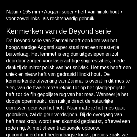
Nakiri • 165 mm • Aogami super • heft van hinoki hout •
voor zowel links- als rechtshandig gebruik
Kenmerken van de Beyond serie
De Beyond serie van Zanmai heeft een kern van het
hoogwaardige Aogami super staal met een roestvrije
buitenlaag. Het lemmet is erg dun uitgeslepen en zal
doordoor zorgen voor laserachtige snijprestaties, mede
dankzij de mirror polish van het snijvlak. Het mes heeft een
uniek en nieuw heft van gedraaid Hinoki hout. De
kenmerkende afwerking van Zanmai is overal in dit mes te
zien, van de fraaie mozaïekpin tot op het gladgepolijste
heft tot de fijn gepolijste rug van het mes. Wanneer je het
doosje openmaakt, dan ruik je direct de natuurlijke
cipressen geur van het heft. Naar mate je het mes gaat
gebruiken, zal de geur verdwijnen. Bij de overgang van
heft naar krop, wordt een akamaki geplaatst, oftewel een
rode ring. Al met al een traditionele opbouw,
gecombineerd met hedendaagse looks, precies zoals we