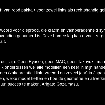
 van rood pakka • voor zowel links als rechtshandig ge
oord voor dieprood, die kracht en vastberadenheid symb
ovendien gehamerd is. Deze hamerslag kan ervoor zorgen
alt.
ij zijn. Geen Ryusen, geen MAC, geen Takayuki, maar een
t ik ondertussen wel alle modellen een keer in mijn han
enden (zakenrelatie klinkt vreemd na zoveel jaar) in Jap
n, welke model heften en hoe de geometrie en afwerking 
uut succes te maken. Arigato Gozaimasu.