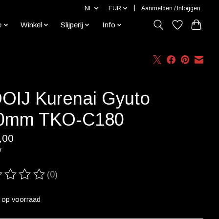
NL
EUR
Aanmelden / Inloggen
e
Winkel
Slijperij
Info
OIJ Kurenai Gyuto
0mm TKO-C180
,00
w
(0)
ordeling van dit product is
0
van de 5
t op voorraad