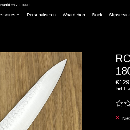
werkt en verstuurd.
essoires
Personaliseren
Waardebon
Boek
Slijpservic
RO
18
€129
Incl. bt
De beo
Nie