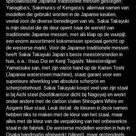
specialistische Japanse traditionele messen gestegen:
Yanagiba’s, Sakimura’s of Kengata’s: allemaal namen van
modellen die gebruikt worden in de Japanse keuken,
veelal voor de diverse bereidingen van vis. Sakai Takayuki
is mijn sleutel die de deur opent naar de wereld van
traditionele Japanse messen, met als klap op de vuurpijl,
een enorm assortiment koksmessen speciaal gericht op
de westerse markt. Voor de Japanse traditionele messen
heeft Sakai Takayuki Japan’s beste meestersmeden in
huis, o.a.: Itsuo Doi en Kenji Togashi. Meesterslijper
Yamatsuke san, met zijn vaste hand op de Kaiten Toshi
(Japanse watersteen machine), staat garant voor een
superieure afwerking van absolute scherpte en
scherptebehoud. Sakai Takayuki koopt veel van zijn staal
in bij Aichi steel (hoofdkantoor dicht bij Nagoya) en werkt
onder andere met de carbon stalen Shirogami White en
Aogami Blue staal. Leuk detail: de kleuren in deze namen
hebben niks te maken met de kleur van het staal, maar
alles met de kleur van de verpakking van het onbewerkte
staal in de fabriek. De westerse modellen worden in huis in
Osaka handmatig afgewerkt (slijpen), maar grotendeels