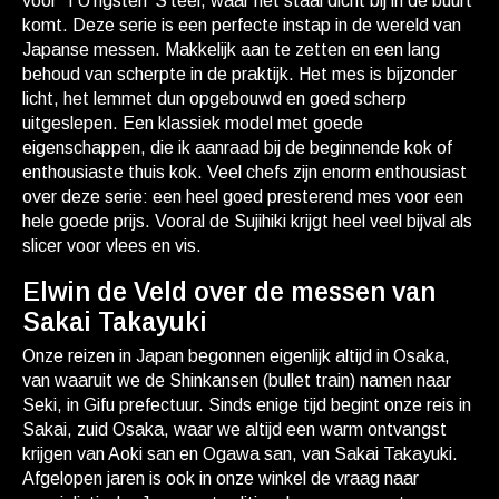
voor ‘TU’ngsten ‘S’teel, waar het staal dicht bij in de buurt
komt. Deze serie is een perfecte instap in de wereld van
Japanse messen. Makkelijk aan te zetten en een lang
behoud van scherpte in de praktijk. Het mes is bijzonder
licht, het lemmet dun opgebouwd en goed scherp
uitgeslepen. Een klassiek model met goede
eigenschappen, die ik aanraad bij de beginnende kok of
enthousiaste thuis kok. Veel chefs zijn enorm enthousiast
over deze serie: een heel goed presterend mes voor een
hele goede prijs. Vooral de Sujihiki krijgt heel veel bijval als
slicer voor vlees en vis.
Elwin de Veld over de messen van
Sakai Takayuki
Onze reizen in Japan begonnen eigenlijk altijd in Osaka,
van waaruit we de Shinkansen (bullet train) namen naar
Seki, in Gifu prefectuur. Sinds enige tijd begint onze reis in
Sakai, zuid Osaka, waar we altijd een warm ontvangst
krijgen van Aoki san en Ogawa san, van Sakai Takayuki.
Afgelopen jaren is ook in onze winkel de vraag naar