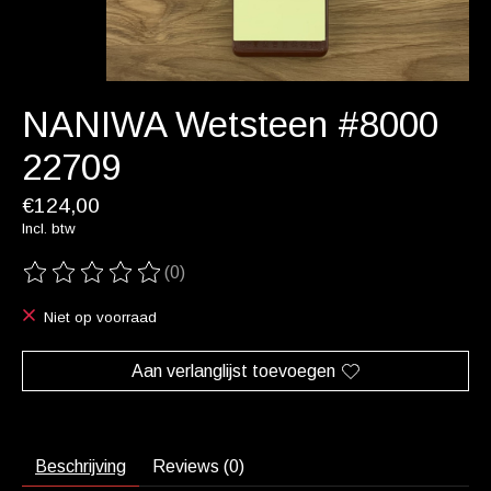
NANIWA Wetsteen #8000
22709
€124,00
Incl. btw
(0)
De beoordeling van dit product is
0
van de 5
Niet op voorraad
Aan verlanglijst toevoegen
Beschrijving
Reviews (0)