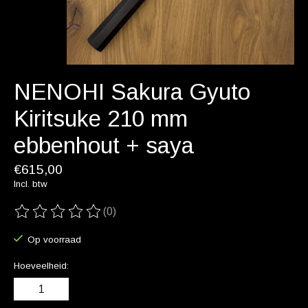
NENOHI Sakura Gyuto
Kiritsuke 210 mm
ebbenhout + saya
€615,00
Incl. btw
(0)
De beoordeling van dit product is
0
van de 5
Op voorraad
Hoeveelheid: