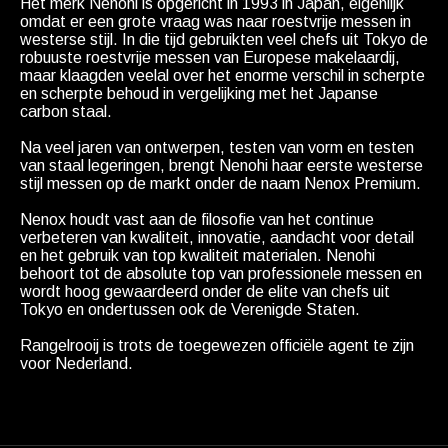
Het merk Nenohi is opgericht in 1993 in Japan, eigenlijk
omdat er een grote vraag was naar roestvrije messen in
westerse stijl. In die tijd gebruikten veel chefs uit Tokyo de
robuuste roestvrije messen van Europese makelaardij,
maar klaagden veelal over het enorme verschil in scherpte
en scherpte behoud in vergelijking met het Japanse
carbon staal.
Na veel jaren van ontwerpen, testen van vorm en testen
van staal legeringen, brengt Nenohi haar eerste westerse
stijl messen op de markt onder de naam Nenox Premium.
Nenox houdt vast aan de filosofie van het continue
verbeteren van kwaliteit, innovatie, aandacht voor detail
en het gebruik van top kwaliteit materialen. Nenohi
behoort tot de absolute top van professionele messen en
wordt hoog gewaardeerd onder de elite van chefs uit
Tokyo en ondertussen ook de Verenigde Staten.
Rangelrooij is trots de toegewezen officiële agent te zijn
voor Nederland.