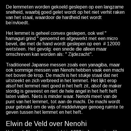
De lemmeten worden gekoeld geslepen op een langzame
snelheid, waarbij goed gelet wordt op het niet verhit raken
van het staal, waardoor de hardheid niet wordt
beïnvloedt.
Het lemmet is geheel convex geslepen, ook wel "
hamaguri grind " genoemd en afgewerkt met een micro
bevel, die met de hand wordt geslepen op een # 12000
wetsteen. Het gevolg: een snede die alleen maar
omschreven kan worden als: " Zijdezacht".
Traditioneel Japanse messen zoals een yanagiba, maar
ook sommige messen van Nenohi hebben vaak een machi
net boven de krop. De machi is het stukje staal dat net
uitsteekt en zich verbreed in het lemmet. Het lijkt erop
alsof het lemmet niet goed in het heft zit, alsof de maker
slordig is geweest en niet de hele angel in het heft heft
laten vallen. Niets is minder waar. Nenohi meet van de
punt van het lemmet, tot aan de machi. De machi wordt
puur gebruikt om de wijs of middelvinger genoeg ruimte te
geven tussen het lemmet en het heft.
Elwin de Veld over Nenohi