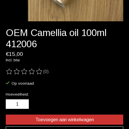
OEM Camellia oil 100ml
412006
€15,00
Incl. btw
(0)
De beoordeling van dit product is
0
van de 5
Op voorraad
Hoeveelheid:
Toevoegen aan winkelwagen