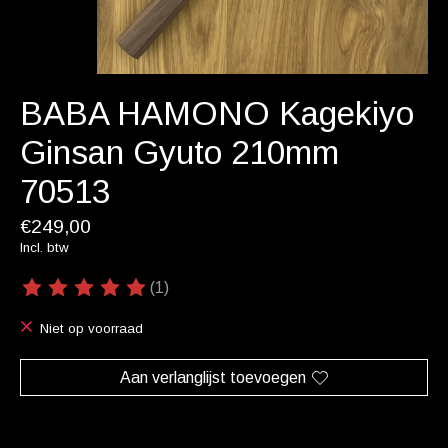
BABA HAMONO Kagekiyo
Ginsan Gyuto 210mm
70513
€249,00
Incl. btw
(1)
De beoordeling van dit product is
5
van de 5
Niet op voorraad
Aan verlanglijst toevoegen