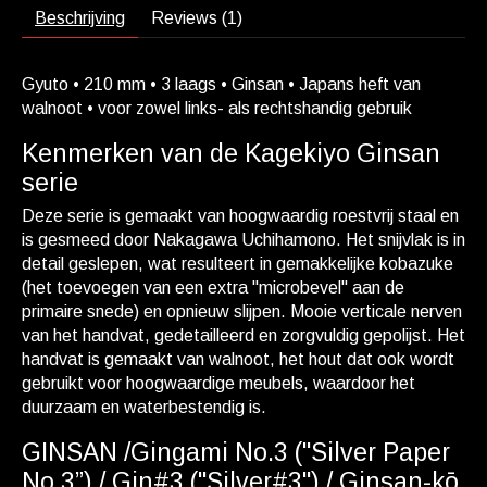
Beschrijving
Reviews (1)
Gyuto • 210 mm • 3 laags • Ginsan • Japans heft van
walnoot • voor zowel links- als rechtshandig gebruik
Kenmerken van de Kagekiyo Ginsan
serie
Deze serie is gemaakt van hoogwaardig roestvrij staal en
is gesmeed door Nakagawa Uchihamono. Het snijvlak is in
detail geslepen, wat resulteert in gemakkelijke kobazuke
(het toevoegen van een extra ''microbevel'' aan de
primaire snede) en opnieuw slijpen. Mooie verticale nerven
van het handvat, gedetailleerd en zorgvuldig gepolijst. Het
handvat is gemaakt van walnoot, het hout dat ook wordt
gebruikt voor hoogwaardige meubels, waardoor het
duurzaam en waterbestendig is.
GINSAN /Gingami No.3 ("Silver Paper
No.3”) / Gin#3 ("Silver#3") / Ginsan-kō