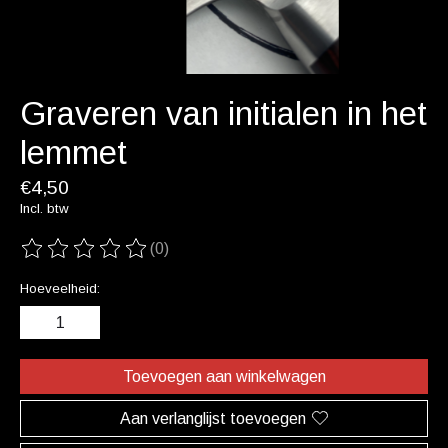
Graveren van initialen in het
lemmet
€4,50
Incl. btw
(0)
De beoordeling van dit product is
0
van de 5
Hoeveelheid:
Toevoegen aan winkelwagen
Aan verlanglijst toevoegen