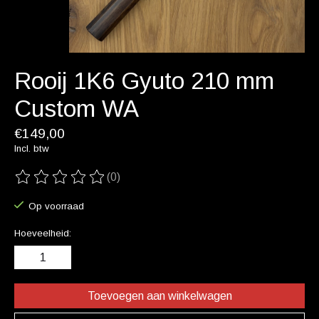
Rooij 1K6 Gyuto 210 mm
Custom WA
€149,00
Incl. btw
(0)
De beoordeling van dit product is
0
van de 5
Op voorraad
Hoeveelheid:
Toevoegen aan winkelwagen