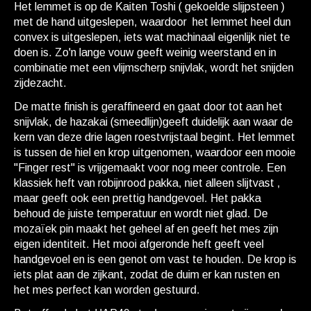
Het lemmet is op de Kaiten Toshi ( gekoelde slijpsteen )
met de hand uitgeslepen, waardoor het lemmet heel dun
convex is uitgeslepen, iets wat machinaal eigenlijk niet te
doen is. Zo'n lange vouw geeft weinig weerstand en in
combinatie met een vlijmscherp snijvlak, wordt het snijden
zijdezacht.
De matte finish is geraffineerd en gaat door tot aan het
snijvlak, de hazakai (smeedlijn)geeft duidelijk aan waar de
kern van deze drie lagen roestvrijstaal begint. Het lemmet
is tussen de hiel en krop uitgenomen, waardoor een mooie
"Finger rest" is vrijgemaakt voor nog meer controle. Een
klassiek heft van robijnrood pakka, niet alleen slijtvast ,
maar geeft ook een prettig handgevoel. Het pakka
behoud de juiste temperatuur en wordt niet glad. De
mozaïek pin maakt het geheel af en geeft het mes zijn
eigen identiteit. Het mooi afgeronde heft geeft veel
handgevoel en is een genot om vast te houden. De krop is
iets plat aan de zijkant, zodat de duim er kan rusten en
het mes perfect kan worden gestuurd.