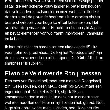
Betreffende het HAP40 staal, een semi roestvrije poeder
staal, die een scherpe vouw langer en beter kan houden
dan vele andere staalsoorten in onze webshop. Ik denk
dat het staal de potentie heeft om uit te groeien als het
beste staalsoort voor hoge kwaliteit koksmessen. Het
staal wordt gemaakt door Hitachi steel factory in Japan
en bevat elementen van wolfraam, molybdeen, vanadium
en kobalt.
Ik laat mijn messen harden tot een uitgekiende 65 Hrc
voor optimale prestaties. Dankzij het "Voodoo steel" zijn
de messen super scherp uit te slijpen. De "Out of the box
sharpness" is subliem.
Elwin de Veld over de Rooij messen
Een mes van Rangelrooij moet een mes van Rangelrooij
zijn. Geen Ryusen, geen MAC, geen Takayuki, maar een
eigen identiteit. Nu, het is 2019, slijp ik 25 jaar
koksmessen, dag in dag uit. Ik denk dat ik ondertussen
wel alle modellen een keer in mijn handen heb gehad. Nee,
ik ga niet opnieuw het mes uitvinden, nee, ik ga het niet