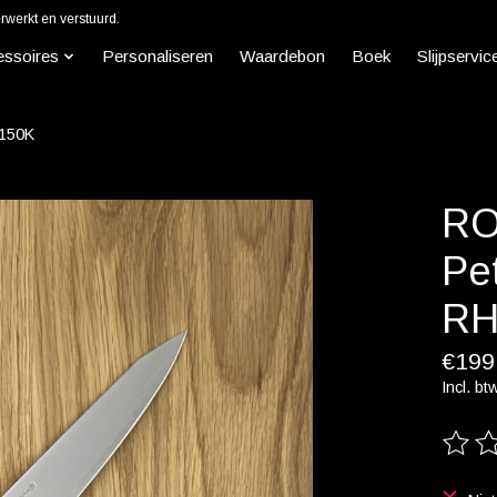
werkt en verstuurd.
essoires
Personaliseren
Waardebon
Boek
Slijpservic
P150K
RO
Pe
RH
€199
Incl. bt
De beo