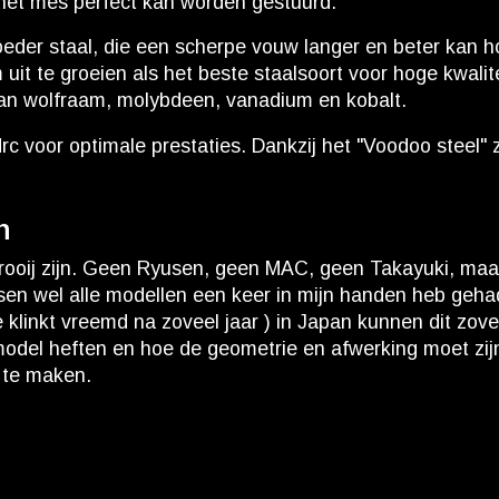
n het mes perfect kan worden gestuurd.
oeder staal, die een scherpe vouw langer en beter kan 
 uit te groeien als het beste staalsoort voor hoge kwal
van wolfraam, molybdeen, vanadium en kobalt.
c voor optimale prestaties. Dankzij het "Voodoo steel" z
n
j zijn. Geen Ryusen, geen MAC, geen Takayuki, maar een 
sen wel alle modellen een keer in mijn handen heb gehad
e klinkt vreemd na zoveel jaar ) in Japan kunnen dit zov
del heften en hoe de geometrie en afwerking moet zijn. 
 te maken.