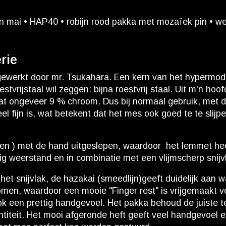
n mai • HAP40 • robijn rood pakka met mozaïek pin • wes
rie
werkt door mr. Tsukahara. Een kern van het hypermoder
tvrijstaal wil zeggen: bijna roestvrij staal. Uit m'n hoo
bevat ongeveer 9 % chroom. Dus bij normaal gebruik, me
el fijn is, wat betekent dat het mes ook goed te te slij
teen ) met de hand uitgeslepen, waardoor het lemmet hee
nig weerstand en in combinatie met een vlijmscherp snijvl
het snijvlak, de hazakai (smeedlijn)geeft duidelijk aan w
omen, waardoor een mooie "Finger rest" is vrijgemaakt v
t ook een prettig handgevoel. Het pakka behoud de juiste
ntiteit. Het mooi afgeronde heft geeft veel handgevoel e