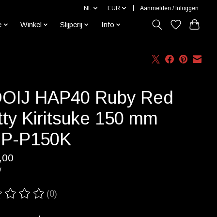
NL
EUR
Aanmelden / Inloggen
e
Winkel
Slijperij
Info
OIJ HAP40 Ruby Red
tty Kiritsuke 150 mm
P-P150K
,00
w
(0)
ordeling van dit product is
0
van de 5