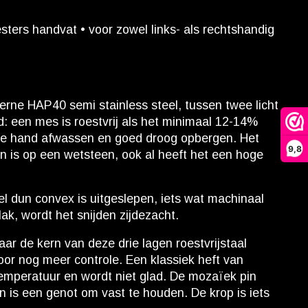
ters handvat • voor zowel links- als rechtshandig
ne HAP40 semi stainless steel, tussen twee licht
fd: een mes is roestvrij als het minimaal 12-14%
t de hand afwassen en goed droog opbergen. Het
9,8
pen is op een wetsteen, ook al heeft het een hoge
l dun convex is uitgeslepen, iets wat machinaal
ak, wordt het snijden zijdezacht.
aar de kern van deze drie lagen roestvrijstaal
oor nog meer controle. Een klassiek heft van
 temperatuur en wordt niet glad. De mozaïek pin
n is een genot om vast te houden. De krop is iets