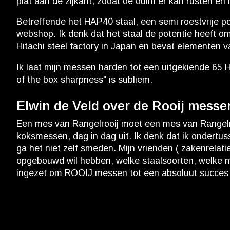
plat aan de zijkant, zodat de duim er kan rusten e
Betreffende het HAP40 staal, een semi roestvrije p
webshop. Ik denk dat het staal de potentie heeft om
Hitachi steel factory in Japan en bevat elementen 
Ik laat mijn messen harden tot een uitgekiende 65 Hr
of the box sharpness" is subliem.
Elwin de Veld over de Rooij messe
Een mes van Rangelrooij moet een mes van Rangelrooi
koksmessen, dag in dag uit. Ik denk dat ik ondertus
ga het niet zelf smeden. Mijn vrienden ( zakenrelati
opgebouwd wil hebben, welke staalsoorten, welke mo
ingezet om ROOIJ messen tot een absoluut succes