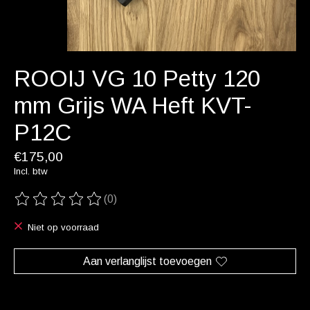
ROOIJ VG 10 Petty 120
mm Grijs WA Heft KVT-
P12C
€175,00
Incl. btw
(0)
De beoordeling van dit product is
0
van de 5
Niet op voorraad
Aan verlanglijst toevoegen