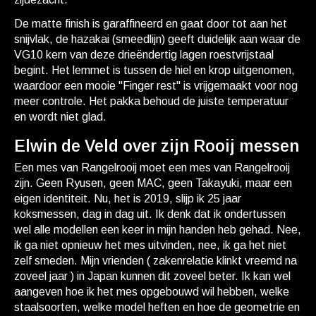
De matte finish is garaffineerd en gaat door tot aan het
snijvlak, de hazakai (smeedlijn) geeft duidelijk aan waar de
VG10 kern van deze drieëndertig lagen roestvrijstaal
begint. Het lemmet is tussen de hiel en krop uitgenomen,
waardoor een mooie "Finger rest" is vrijgemaakt voor nog
meer controle. Het pakka behoud de juiste temperatuur
en wordt niet glad.
Elwin de Veld over zijn Rooij messen
Een mes van Rangelrooij moet een mes van Rangelrooij
zijn. Geen Ryusen, geen MAC, geen Takayuki, maar een
eigen identiteit. Nu, het is 2019, slijp ik 25 jaar
koksmessen, dag in dag uit. Ik denk dat ik ondertussen
wel alle modellen een keer in mijn handen heb gehad. Nee,
ik ga niet opnieuw het mes uitvinden, nee, ik ga het niet
zelf smeden. Mijn vrienden ( zakenrelatie klinkt vreemd na
zoveel jaar ) in Japan kunnen dit zoveel beter. Ik kan wel
aangeven hoe ik het mes opgebouwd wil hebben, welke
staalsoorten, welke model heften en hoe de geometrie en