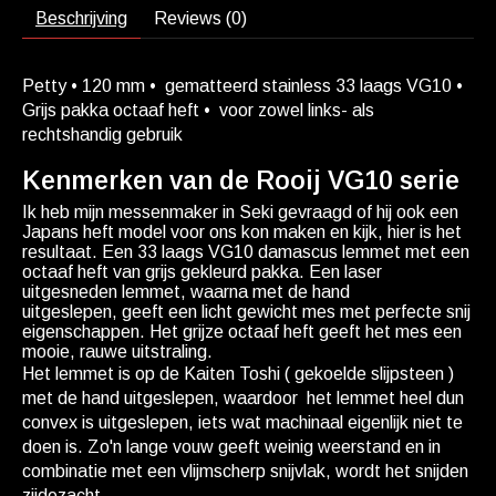
Beschrijving
Reviews (0)
Petty • 120 mm • gematteerd stainless 33 laags VG10 •
Grijs pakka octaaf heft • voor zowel links- als
rechtshandig gebruik
Kenmerken van de Rooij VG10 serie
Ik heb mijn messenmaker in Seki gevraagd of hij ook een
Japans heft model voor ons kon maken en kijk, hier is het
resultaat. Een 33 laags VG10 damascus lemmet met een
octaaf heft van grijs gekleurd pakka. Een laser
uitgesneden lemmet, waarna met de hand
uitgeslepen, geeft een licht gewicht mes met perfecte snij
eigenschappen. Het grijze octaaf heft geeft het mes een
mooie, rauwe uitstraling.
Het lemmet is op de Kaiten Toshi ( gekoelde slijpsteen )
met de hand uitgeslepen, waardoor het lemmet heel dun
convex is uitgeslepen, iets wat machinaal eigenlijk niet te
doen is. Zo'n lange vouw geeft weinig weerstand en in
combinatie met een vlijmscherp snijvlak, wordt het snijden
zijdezacht.