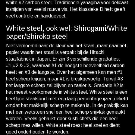
white #2 carbon steel. Traditionele yanagiba voor delicaat
insnijden van veelal rauwe vis. Het klassieke D heft geeft
veel controle en handgevoel.
White steel, ook wel: Shirogami/White
paper/Shiroko steel
Niet vernoemd naar de kleur van het staal, maar naar het
papier waarin het staal is verpakt bij de Hitachi
staalfabriek in Japan. Er zijn 3 verschillende gradaties:
#1,#2 & #3, waarvan #1 de hoogste hoeveelheid carbon
heeft en #3 de laagste. Over het algemeen kan men #1
heel scherp krijgen, maar #1 is breukgevoelig. Terwijl #3
het langste scherp zal blijven en taaier is. Gradatie #2 is
het meest voorkomende in white steel. White steel is een
heel fijne staalsoort met een laag percentage ijzer, geliefd
omdat het makkelijk scherp te maken is. In de praktijk kan
met een wetsteen snel een heel scherp snijvlak gemaakt
worden. Veelal gebruikt door sushi chefs die een heel
scherp mes willen. White steel roest heel snel en dient
goed onderhouden te worden.