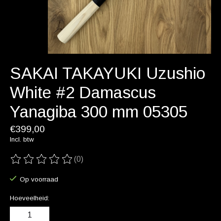
SAKAI TAKAYUKI Uzushio
White #2 Damascus
Yanagiba 300 mm 05305
€399,00
Incl. btw
(0)
De beoordeling van dit product is
0
van de 5
Op voorraad
Hoeveelheid: