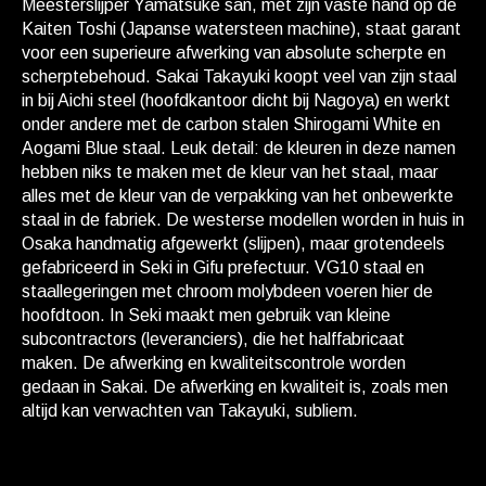
Meesterslijper Yamatsuke san, met zijn vaste hand op de
Kaiten Toshi (Japanse watersteen machine), staat garant
voor een superieure afwerking van absolute scherpte en
scherptebehoud. Sakai Takayuki koopt veel van zijn staal
in bij Aichi steel (hoofdkantoor dicht bij Nagoya) en werkt
onder andere met de carbon stalen Shirogami White en
Aogami Blue staal. Leuk detail: de kleuren in deze namen
hebben niks te maken met de kleur van het staal, maar
alles met de kleur van de verpakking van het onbewerkte
staal in de fabriek. De westerse modellen worden in huis in
Osaka handmatig afgewerkt (slijpen), maar grotendeels
gefabriceerd in Seki in Gifu prefectuur. VG10 staal en
staallegeringen met chroom molybdeen voeren hier de
hoofdtoon. In Seki maakt men gebruik van kleine
subcontractors (leveranciers), die het halffabricaat
maken. De afwerking en kwaliteitscontrole worden
gedaan in Sakai. De afwerking en kwaliteit is, zoals men
altijd kan verwachten van Takayuki, subliem.