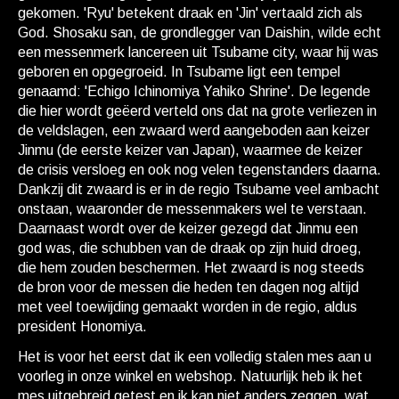
gekomen. 'Ryu' betekent draak en 'Jin' vertaald zich als
God. Shosaku san, de grondlegger van Daishin, wilde echt
een messenmerk lancereen uit Tsubame city, waar hij was
geboren en opgegroeid. In Tsubame ligt een tempel
genaamd: 'Echigo Ichinomiya Yahiko Shrine'. De legende
die hier wordt geëerd verteld ons dat na grote verliezen in
de veldslagen, een zwaard werd aangeboden aan keizer
Jinmu (de eerste keizer van Japan), waarmee de keizer
de crisis versloeg en ook nog velen tegenstanders daarna.
Dankzij dit zwaard is er in de regio Tsubame veel ambacht
onstaan, waaronder de messenmakers wel te verstaan.
Daarnaast wordt over de keizer gezegd dat Jinmu een
god was, die schubben van de draak op zijn huid droeg,
die hem zouden beschermen. Het zwaard is nog steeds
de bron voor de messen die heden ten dagen nog altijd
met veel toewijding gemaakt worden in de regio, aldus
president Honomiya.
Het is voor het eerst dat ik een volledig stalen mes aan u
voorleg in onze winkel en webshop. Natuurlijk heb ik het
mes uitgebreid getest en ik kan niet anders zeggen, wat