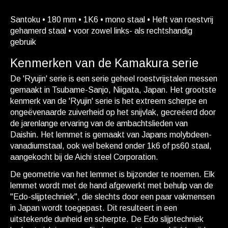
Santoku • 180 mm • 1K6 • mono staal • Heft van roestvrij
gehamerd staal • voor zowel links- als rechtshandig
gebruik
Kenmerken van de Kamakura serie
De 'Ryujin' serie is een serie geheel roestvrijstalen messen
gemaakt in Tsubame-Sanjo, Niigata, Japan. Het grootste
kenmerk van de 'Ryujin' serie is het extreem scherpe en
ongeëvenaarde zuiverheid op het snijvlak, gecreëerd door
de jarenlange ervaring van de ambachtslieden van
Daishin. Het lemmet is gemaakt van Japans molybdeen-
vanadiumstaal, ook wel bekend onder 1k6 of ps60 staal,
aangekocht bij de Aichi steel Corporation.
De geometrie van het lemmet is bijzonder te noemen. Elk
lemmet wordt met de hand afgewerkt met behulp van de
"Edo-slijptechniek", die slechts door een paar vakmensen
in Japan wordt toegepast. Dit resulteert in een
uitstekende dunheid en scherpte. De Edo slijptechniek