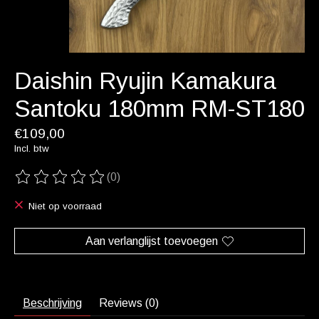
Daishin Ryujin Kamakura
Santoku 180mm RM-ST180
€109,00
Incl. btw
(0)
De beoordeling van dit product is
0
van de 5
Niet op voorraad
Aan verlanglijst toevoegen
Beschrijving
Reviews (0)