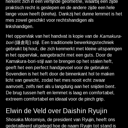
herkent zich in een verfijnde geometrie, waarbij één zijde
praktisch recht is geslepen en de andere zijde een hele
lange vouw heeft (kireha). Dankzij het dunne lemmet is het
mes zowel geschikt voor rechtshandigen als
linkshandigen.
Het oppervlak van het handvat is kopie van de
Kamakura
-
bori
(鎌倉彫) stijl. Een traditionele bewerkingstechniek
gebruikt bij hout, die zich kenmerkt met kleine uitsparingen
in het oppervlak, aangebracht met een guts. Door de
Kamakura-bori-stijl aan te brengen op het stalen heft,
geeft het een perfect handgevoel voor de gebruiker.
Bovendien is het heft door de binnenkant hol te maken
licht van gewicht, zodat het mes nooit echt zwaar
aanvoelt, zelfs niet als u langdurig aan het snijden bent.
De brug tussen heft en lemmet is laag en comfortabel,
extreem comfortabel en ideaal voor de pinch grip.
Elwin de Veld over Daishin Ryujin
Shosaka Motomiya, de president van Ryujin, heeft ons
gedetailleerd uitgelegd hoe de naam Ryujin tot stand is