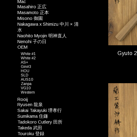
Mac
Masahiro 正広
Masamoto 正本
Misono 御園
Nakagawa x Shimizu 中川 × 清
水
Naohito Myojin 明神直人
Nenohi 子の日
OEM
Gyuto 
White #1
White #2
AS+
Gin#3
HOU
SLD
AUS10
Zanpa
VG10
Western
Rooij
Ryusen 龍泉
Sakai Takayuki 堺孝行
Sumikama 住鎌
Tadokoro Cutlery 田所
Takeda 武田
Touroku 登録