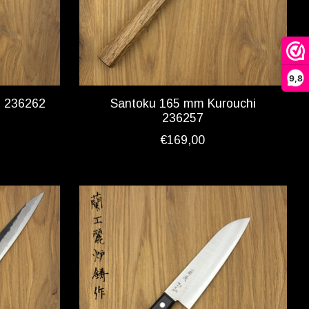
9,8
i 236262
Santoku 165 mm Kurouchi
236257
€169,00