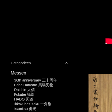
Categorieën
Messen
30th anniversary 三十周年
Baba Hamono 馬場刃物
Daishin 大信
Fukube 福部
HADO 刃道
Ikkakubes saku 一角別
Isamitsu 勇光