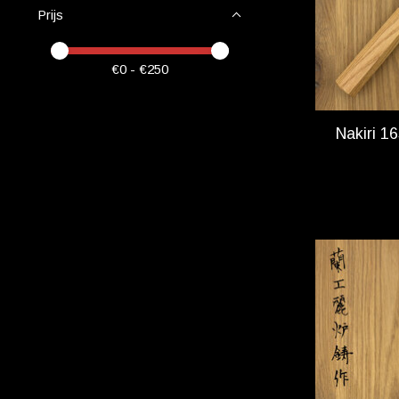
Prijs
Minimale prijswaarde
Price maximum value
€
0
- €
250
Nakiri 